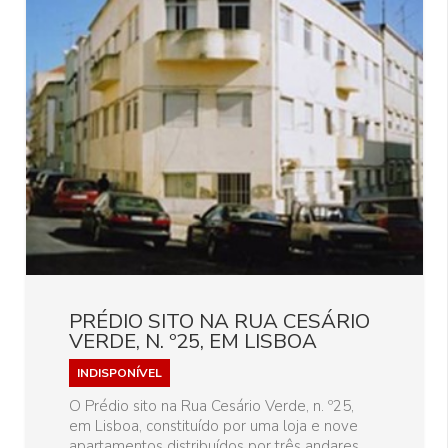
PRÉDIO SITO NA RUA CESÁRIO
VERDE, N. º25, EM LISBOA
INDISPONÍVEL
O Prédio sito na Rua Cesário Verde, n. º25,
em Lisboa, constituído por uma loja e nove
apartamentos distribuídos por três andares