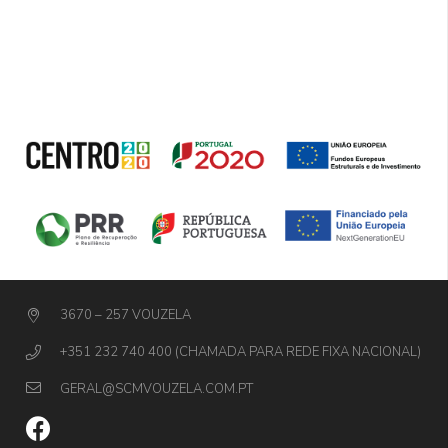
3670 – 257 VOUZELA
+351 232 740 400 (CHAMADA PARA REDE FIXA NACIONAL)
GERAL@SCMVOUZELA.COM.PT