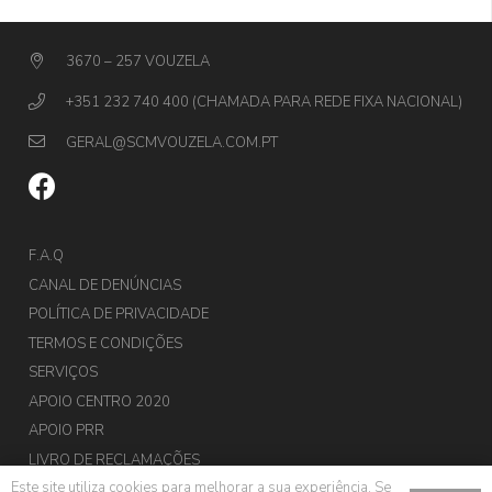
3670 – 257 VOUZELA
+351 232 740 400 (CHAMADA PARA REDE FIXA NACIONAL)
GERAL@SCMVOUZELA.COM.PT
F.A.Q
CANAL DE DENÚNCIAS
POLÍTICA DE PRIVACIDADE
TERMOS E CONDIÇÕES
SERVIÇOS
APOIO CENTRO 2020
APOIO PRR
LIVRO DE RECLAMAÇÕES
Este site utiliza cookies para melhorar a sua experiência. Se