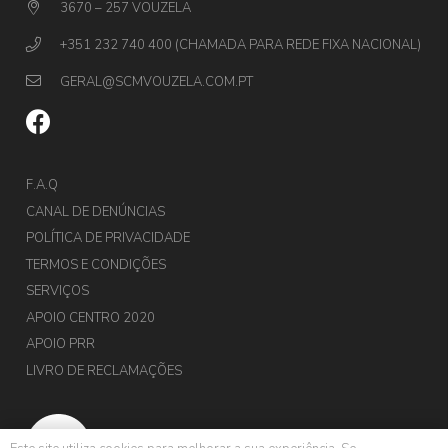
3670 – 257 VOUZELA
+351 232 740 400 (CHAMADA PARA REDE FIXA NACIONAL)
GERAL@SCMVOUZELA.COM.PT
F.A.Q
CANAL DE DENÚNCIAS
POLÍTICA DE PRIVACIDADE
TERMOS E CONDIÇÕES
SERVIÇOS
APOIO CENTRO 2020
APOIO PRR
LIVRO DE RECLAMAÇÕES